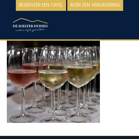
Spring
Door
RESERVEER EEN TAFEL
BOEK EEN VERGADERING
naar
naar
de
de
MENU
hoofdnavigatie
hoofd
inhoud