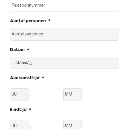
Aantal personen
*
Datum
*
DD
Aankomsttijd
*
slash
MM
:
slash
Eindtijd
*
JJJJ
: