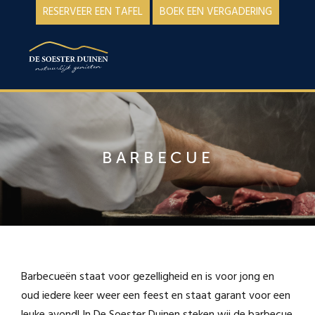
Spring
Door
RESERVEER EEN TAFEL
BOEK EEN VERGADERING
naar
naar
de
de
MENU
hoofdnavigatie
hoofd
inhoud
BARBECUE
Barbecueën staat voor gezelligheid en is voor jong en
oud iedere keer weer een feest en staat garant voor een