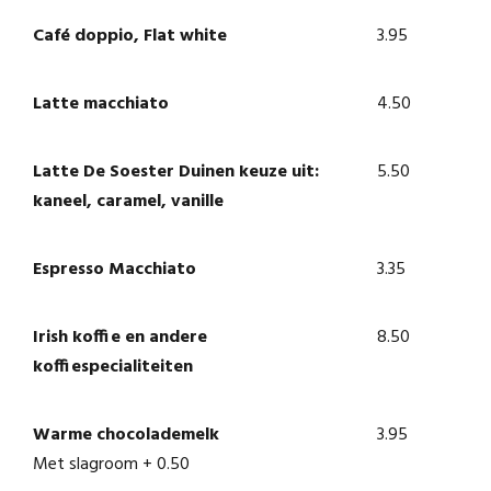
Café doppio, Flat white
3.95
Latte macchiato
4.50
Latte De Soester Duinen keuze uit:
5.50
kaneel, caramel, vanille
Espresso Macchiato
3.35
Irish koffie en andere
8.50
koffiespecialiteiten
Warme chocolademelk
3.95
Met slagroom + 0.50