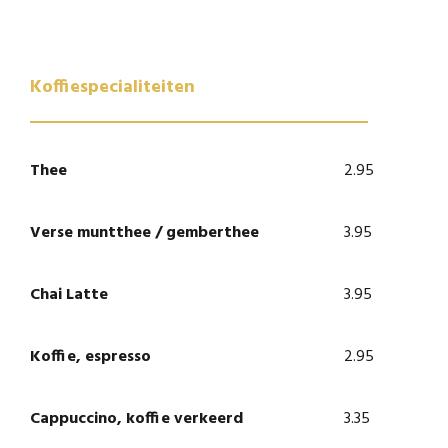
Koffiespecialiteiten
Thee
2.95
Verse muntthee / gemberthee
3.95
Chai Latte
3.95
Koffie, espresso
2.95
Cappuccino, koffie verkeerd
3.35