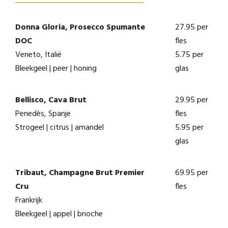
Donna Gloria, Prosecco Spumante
27.95 per
DOC
fles
Veneto, Italië
5.75 per
Bleekgeel | peer | honing
glas
Bellisco, Cava Brut
29.95 per
Penedès, Spanje
fles
Strogeel | citrus | amandel
5.95 per
glas
Tribaut, Champagne Brut Premier
69.95 per
Cru
fles
Frankrijk
Bleekgeel | appel | brioche