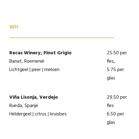
Wit
Recas Winery, Pinot Grigio
25.50 per
Banat, Roemenië
fles,
Lichtgeel | peer | meloen
5.75 per
glas
Viña Lisonja, Verdejo
29.50 per
Rueda, Spanje
fles
Heldergeel | citrus | kruisbes
6.50 per
glas