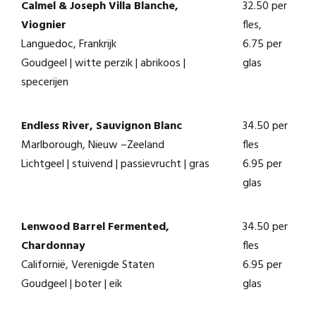
Calmel & Joseph Villa Blanche,
32.50 per
Viognier
fles,
Languedoc, Frankrijk
6.75 per
Goudgeel | witte perzik | abrikoos |
glas
specerijen
Endless River, Sauvignon Blanc
34.50 per
Marlborough, Nieuw –Zeeland
fles
Lichtgeel | stuivend | passievrucht | gras
6.95 per
glas
Lenwood Barrel Fermented,
34.50 per
Chardonnay
fles
Californië, Verenigde Staten
6.95 per
Goudgeel | boter | eik
glas