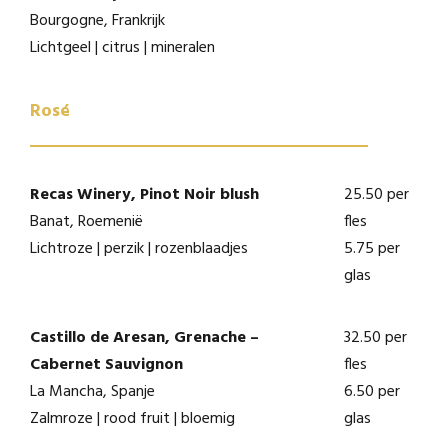
Bourgogne, Frankrijk
Lichtgeel | citrus | mineralen
Rosé
Recas Winery, Pinot Noir blush
25.50 per
Banat, Roemenië
fles
Lichtroze | perzik | rozenblaadjes
5.75 per
glas
Castillo de Aresan, Grenache –
32.50 per
Cabernet Sauvignon
fles
La Mancha, Spanje
6.50 per
Zalmroze | rood fruit | bloemig
glas