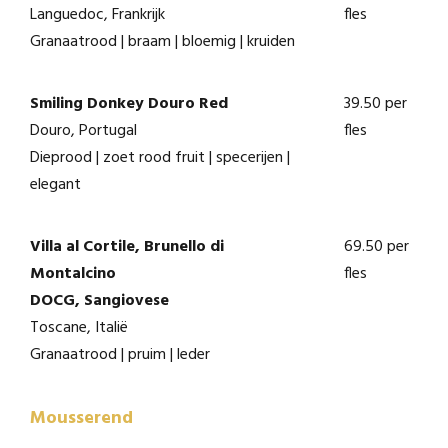
Languedoc, Frankrijk
fles
Granaatrood | braam | bloemig | kruiden
Smiling Donkey Douro Red
39.50 per
Douro, Portugal
fles
Dieprood | zoet rood fruit | specerijen |
elegant
Villa al Cortile, Brunello di
69.50 per
Montalcino
fles
DOCG, Sangiovese
Toscane, Italië
Granaatrood | pruim | leder
Mousserend