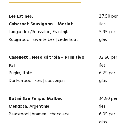
Les Estines,
27.50 per
Cabernet Sauvignon – Merlot
fles
Languedoc/Roussillon, Frankrijk
5.95 per
Robijnrood | zwarte bes | cederhout
glas
Caselletti, Nero di troia – Primitivo
32.50 per
IGT
fles
Puglia, Italië
6.75 per
Donkerrood | kers | specerijen
glas
Rutini San Felipe, Malbec
34.50 per
Mendoza, Argentinië
fles
Paarsrood | bramen | chocolade
6.95 per
glas