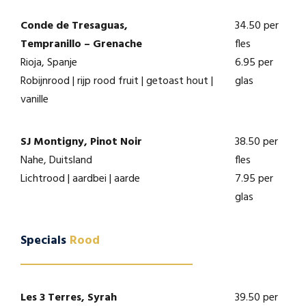
Conde de Tresaguas,
34.50 per
Tempranillo – Grenache
fles
Rioja, Spanje
6.95 per
Robijnrood | rijp rood fruit | getoast hout |
glas
vanille
SJ Montigny, Pinot Noir
38.50 per
Nahe, Duitsland
fles
Lichtrood | aardbei | aarde
7.95 per
glas
Specials
Rood
Les 3 Terres, Syrah
39.50 per