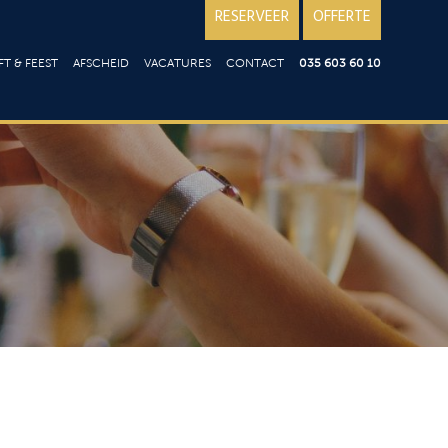
RESERVEER
OFFERTE
T & FEEST
AFSCHEID
VACATURES
CONTACT
035 603 60 10
iloft
Over ons; reviews
en
st
Goede doelen
T
ering op locatie
aart
aties
t
ie
en
n