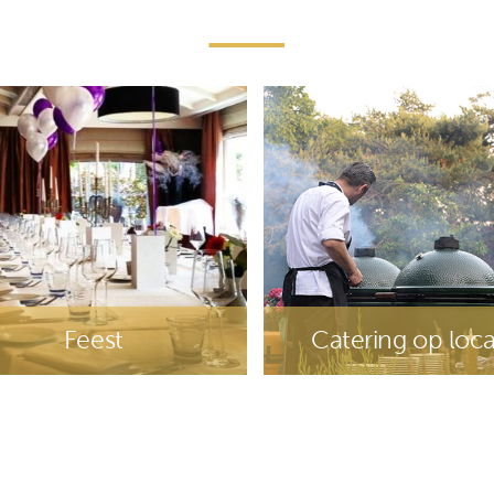
Bedrijfsuitjes
Catering op l
Online Broch
Feest
Catering op loca