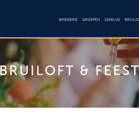
BRASSERIE
GROEPEN
ZAKELIJK
BRUILOF
Lunchkaart
Ontbijt & Brunch
Culinair
Bru
Dinerkaart
Lunch
Arrangement
Fee
BRUILOFT & FEES
Drankenkaart
High tea
Onze zalen
Cat
Drankenk
Menu’s
Vergaderen
Loc
Wijnkaar
Buffetten
Trainingslocat
Barbecue
Congressen 
seminars
Walking Dinner
Bedrijfsfeeste
Borrel & Feest