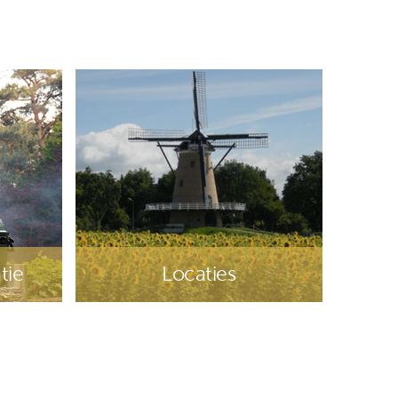
ocatie
ure
tie
Locaties