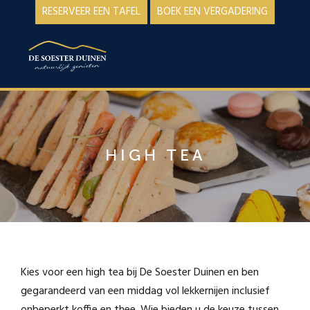
Spring
Door
RESERVEER EEN TAFEL
BOEK EEN VERGADERING
naar
naar
de
de
MENU
hoofdnavigatie
hoofd
inhoud
HIGH TEA
Kies voor een high tea bij De Soester Duinen en ben
gegarandeerd van een middag vol lekkernijen inclusief