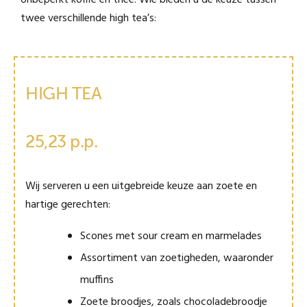
onbeperkt koffie en thee. Wie bieden u de keuze tussen
twee verschillende high tea’s:
HIGH TEA
25,23 p.p.
Wij serveren u een uitgebreide keuze aan zoete en
hartige gerechten:
Scones met sour cream en marmelades
Assortiment van zoetigheden, waaronder
muffins
Zoete broodjes, zoals chocoladebroodje