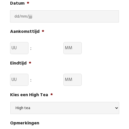
Datum
*
DD
Aankomsttijd
*
slash
MM
:
slash
Eindtijd
*
JJJJ
:
Kies een High Tea
*
Opmerkingen