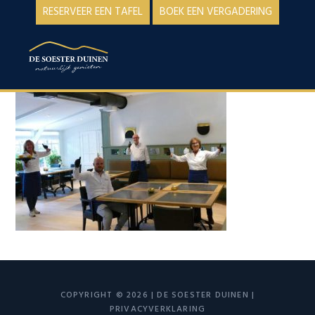
Spring
Door
RESERVEER EEN TAFEL
BOEK EEN VERGADERING
naar
naar
de
de
MENU
hoofdnavigatie
hoofd
inhoud
COPYRIGHT © 2026 | DE SOESTER DUINEN |
PRIVACYVERKLARING