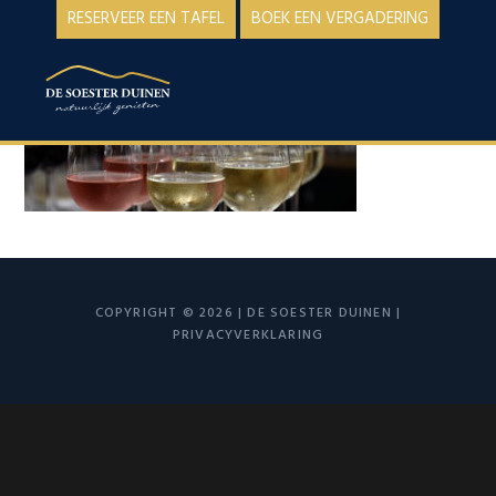
Spring
Door
RESERVEER EEN TAFEL
BOEK EEN VERGADERING
naar
naar
de
de
MENU
hoofdnavigatie
hoofd
inhoud
COPYRIGHT © 2026 | DE SOESTER DUINEN |
PRIVACYVERKLARING