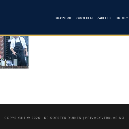
BRASSERIE
GROEPEN
ZAKELIJK
BRUILOF
Lunchkaart
Ontbijt & Brunch
Culinair
Bru
Dinerkaart
Lunch
Arrangement
Fee
Drankenkaart
High tea
Onze zalen
Cat
Drankenk
Menu’s
Vergaderen
Loc
Wijnkaar
Buffetten
Trainingslocat
Barbecue
Congressen 
seminars
Walking Dinner
COPYRIGHT © 2026 | DE SOESTER DUINEN |
PRIVACYVERKLARING
Bedrijfsfeeste
Borrel & Feest