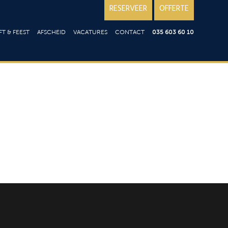
RESERVEER
OFFERTE
T & FEEST
AFSCHEID
VACATURES
CONTACT
035 603 60 10
iloft
Over ons; reviews
en
st
Goede doelen
ering op locatie
aart
aties
t
ie
en
n