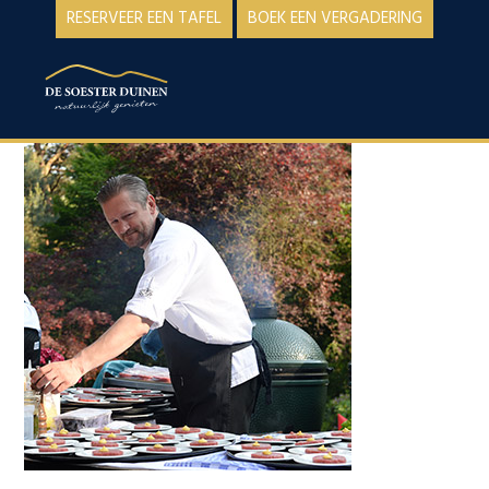
Spring
Door
RESERVEER EEN TAFEL
BOEK EEN VERGADERING
naar
naar
de
de
MENU
hoofdnavigatie
hoofd
inhoud