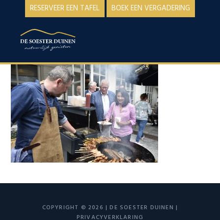
Spring
Door
RESERVEER EEN TAFEL
BOEK EEN VERGADERING
naar
naar
de
de
MENU
hoofdnavigatie
hoofd
inhoud
COPYRIGHT © 2026 | DE SOESTER DUINEN |
PRIVACYVERKLARING