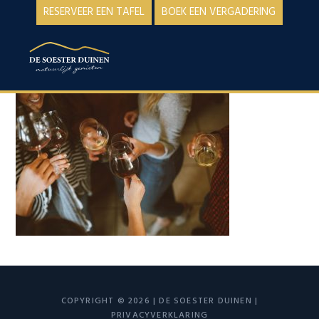
Spring
Door
RESERVEER EEN TAFEL
BOEK EEN VERGADERING
naar
naar
de
de
MENU
hoofdnavigatie
hoofd
inhoud
COPYRIGHT © 2026 | DE SOESTER DUINEN |
PRIVACYVERKLARING