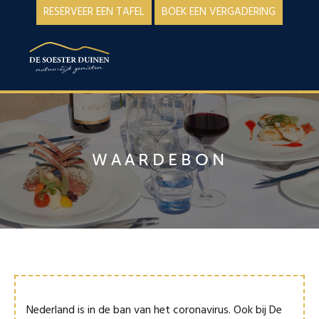
Spring
Door
RESERVEER EEN TAFEL
BOEK EEN VERGADERING
naar
naar
de
de
MENU
hoofdnavigatie
hoofd
inhoud
WAARDEBON
Nederland is in de ban van het coronavirus. Ook bij De