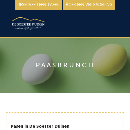
Spring
Door
RESERVEER EEN TAFEL
BOEK EEN VERGADERING
naar
naar
de
de
MENU
hoofdnavigatie
hoofd
inhoud
PAASBRUNCH
Pasen in De Soester Duinen