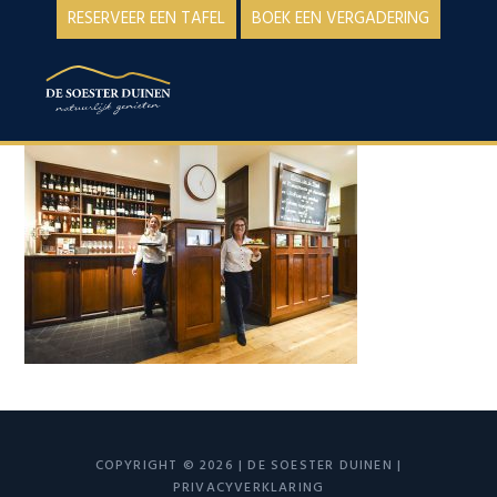
Spring
Door
RESERVEER EEN TAFEL
BOEK EEN VERGADERING
naar
naar
de
de
MENU
hoofdnavigatie
hoofd
inhoud
COPYRIGHT © 2026 | DE SOESTER DUINEN |
PRIVACYVERKLARING