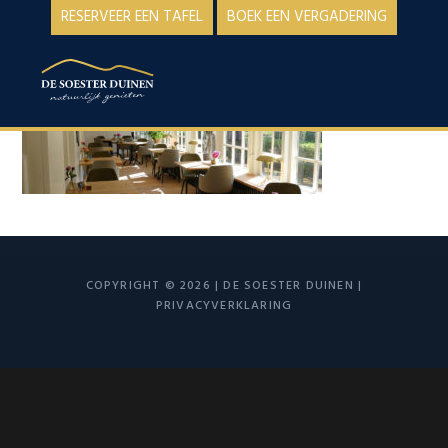
Spring
Door
RESERVEER EEN TAFEL
BOEK EEN VERGADERING
naar
naar
de
de
MENU
hoofdnavigatie
hoofd
inhoud
COPYRIGHT © 2026 | DE SOESTER DUINEN |
PRIVACYVERKLARING