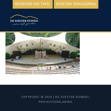
Spring
Door
RESERVEER EEN TAFEL
BOEK EEN VERGADERING
naar
naar
de
de
MENU
hoofdnavigatie
hoofd
inhoud
COPYRIGHT © 2026 | DE SOESTER DUINEN |
PRIVACYVERKLARING