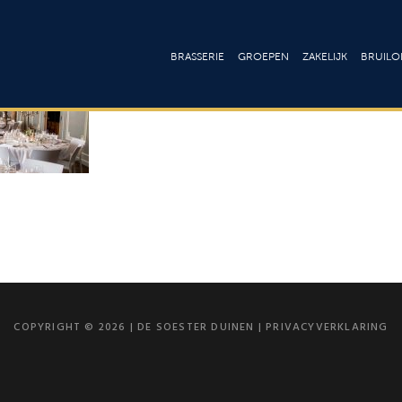
BRASSERIE
GROEPEN
ZAKELIJK
BRUILOF
Lunchkaart
Ontbijt & Brunch
Culinair
Bru
Dinerkaart
Lunch
Arrangement
Fee
Drankenkaart
High tea
Onze zalen
Cat
Drankenk
Menu’s
Vergaderen
Loc
Wijnkaar
Buffetten
Trainingslocat
Barbecue
Congressen 
COPYRIGHT © 2026 | DE SOESTER DUINEN |
PRIVACYVERKLARING
seminars
Walking Dinner
Bedrijfsfeeste
Borrel & Feest