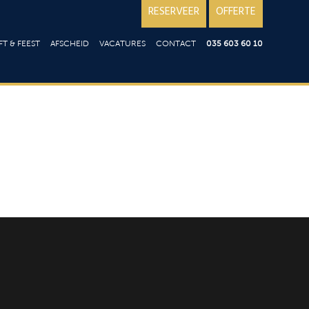
RESERVEER
OFFERTE
T & FEEST
AFSCHEID
VACATURES
CONTACT
035 603 60 10
iloft
Over ons; reviews
en
st
Goede doelen
ering op locatie
aart
aties
t
ie
en
n