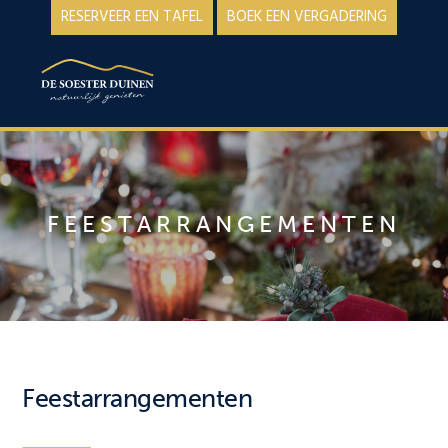
Spring
Door
RESERVEER EEN TAFEL
BOEK EEN VERGADERING
naar
naar
de
de
MENU
hoofdnavigatie
hoofd
inhoud
FEESTARRANGEMENTEN
Feestarrangementen