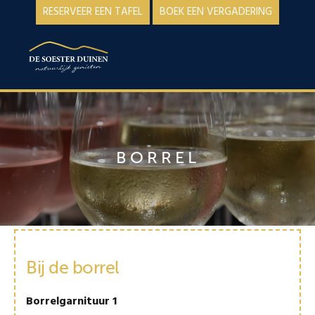
Spring
Door
RESERVEER EEN TAFEL
BOEK EEN VERGADERING
naar
naar
de
de
MENU
hoofdnavigatie
hoofd
inhoud
BORREL
Bij de borrel
Borrelgarnituur 1