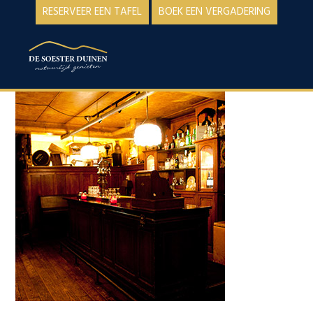
Spring
Door
RESERVEER EEN TAFEL
BOEK EEN VERGADERING
naar
naar
de
de
MENU
hoofdnavigatie
hoofd
inhoud