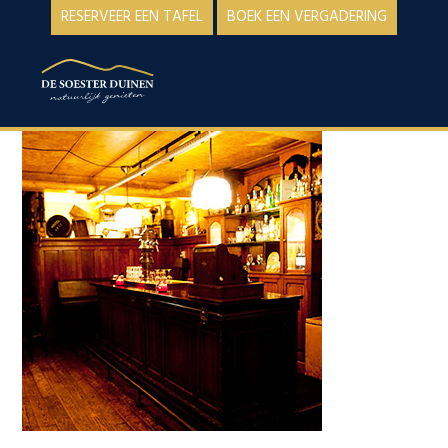
Spring
Door
RESERVEER EEN TAFEL
BOEK EEN VERGADERING
naar
naar
de
de
MENU
hoofdnavigatie
hoofd
inhoud