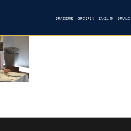
BRASSERIE
GROEPEN
ZAKELIJK
BRUILOF
Lunchkaart
Ontbijt & Brunch
Culinair
Bru
Dinerkaart
Lunch
Arrangement
Fee
Drankenkaart
High tea
Onze zalen
Cat
Drankenk
Menu’s
Vergaderen
Loc
Wijnkaar
Buffetten
Trainingslocat
Barbecue
Congressen 
seminars
Walking Dinner
Bedrijfsfeeste
Borrel & Feest