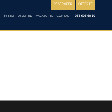
RESERVEER
OFFERTE
T & FEEST
AFSCHEID
VACATURES
CONTACT
035 603 60 10
iloft
Over ons; reviews
en
st
Goede doelen
ering op locatie
aart
aties
t
ie
en
n