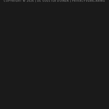
COPYRIGHT © 2026 | DE SOESTER DUINEN |
PRIVACYVERKLARING
Bedrijfsuitjes
Catering op l
Online Broch