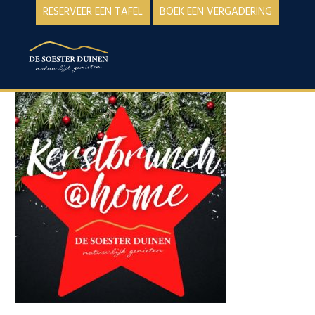
Spring
Door
RESERVEER EEN TAFEL
BOEK EEN VERGADERING
naar
naar
de
de
MENU
hoofdnavigatie
hoofd
inhoud