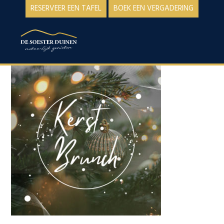
Spring
Door
RESERVEER EEN TAFEL
BOEK EEN VERGADERING
naar
naar
de
de
MENU
hoofdnavigatie
hoofd
inhoud