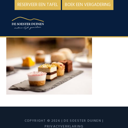
Spring
Door
RESERVEER EEN TAFEL
BOEK EEN VERGADERING
naar
naar
de
de
MENU
hoofdnavigatie
hoofd
inhoud
COPYRIGHT © 2026 | DE SOESTER DUINEN |
PRIVACYVERKLARING