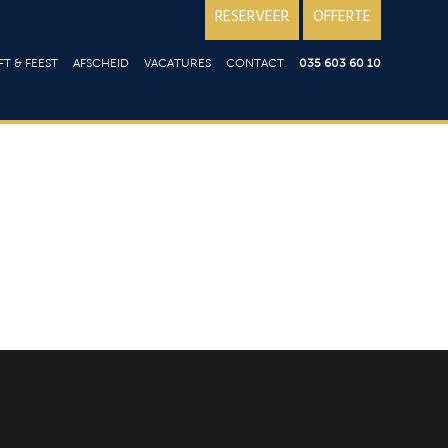
RESERVEER
OFFERTE
T & FEEST
AFSCHEID
VACATURES
CONTACT
035 603 60 10
iloft
Over ons; reviews
en
st
Goede doelen
ering op locatie
aart
aties
t
ie
en
n