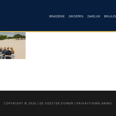
BRASSERIE
GROEPEN
ZAKELIJK
BRUILOF
Lunchkaart
Ontbijt & Brunch
Culinair
Bru
Dinerkaart
Lunch
Arrangement
Fee
Drankenkaart
High tea
Onze zalen
Cat
Drankenk
Menu’s
Vergaderen
Loc
Wijnkaar
Buffetten
Trainingslocat
Barbecue
Congressen 
seminars
Walking Dinner
COPYRIGHT © 2026 | DE SOESTER DUINEN |
PRIVACYVERKLARING
Bedrijfsfeeste
Borrel & Feest