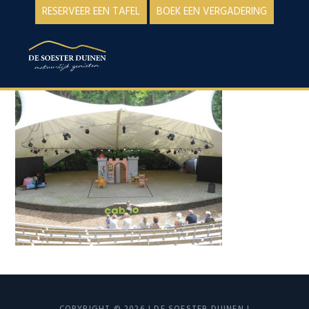
Spring
Door
RESERVEER EEN TAFEL
BOEK EEN VERGADERING
naar
naar
de
de
MENU
hoofdnavigatie
hoofd
inhoud