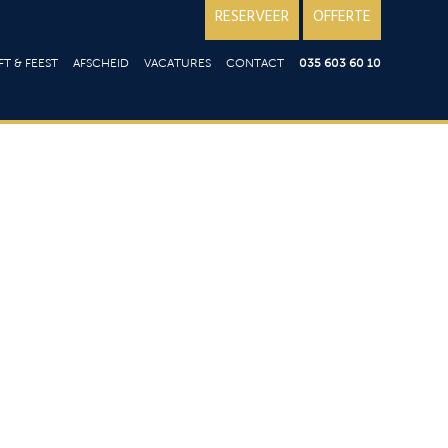
RESERVEER
OFFERTE
T & FEEST
AFSCHEID
VACATURES
CONTACT
035 603 60 10
iloft
Over ons; reviews
en
st
Goede doelen
ering op locatie
aart
aties
t
ie
en
n