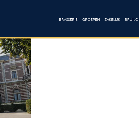
BRASSERIE
GROEPEN
ZAKELIJK
BRUILOF
Lunchkaart
Ontbijt & Brunch
Culinair
Bru
Dinerkaart
Lunch
Arrangement
Fee
Drankenkaart
High tea
Onze zalen
Cat
Drankenk
Menu’s
Vergaderen
Loc
Wijnkaar
Buffetten
Trainingslocat
Barbecue
Congressen 
seminars
Walking Dinner
Bedrijfsfeeste
Borrel & Feest