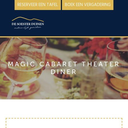
Spring
Door
RESERVEER EEN TAFEL
BOEK EEN VERGADERING
naar
naar
de
de
MENU
hoofdnavigatie
hoofd
inhoud
MAGIC CABARET THEATER
DINER